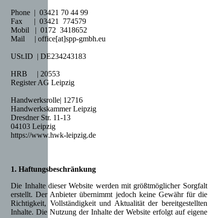
Phone | 03421 70 44 99
Fax | 03421 774579
Mobil | 0172 3418652
Mail | office[at]spp-gmbh.eu
USt.ID | DE234243183
HRB | 20553
Register AG Leipzig
Handwerksrolle|
12716
Handwerkskammer Leipzig
Dresdner Str. 11-13
04103 Leipzig
https://www.hwk-leipzig.de
1. Haftungsbeschränkung
Die Inhalte dieser Website werden mit größtmöglicher Sorgfalt
erstellt. Der Anbieter übernimmt jedoch keine Gewähr für die
Richtigkeit, Vollständigkeit und Aktualität der bereitgestellten
Inhalte. Die Nutzung der Inhalte der Website erfolgt auf eigene