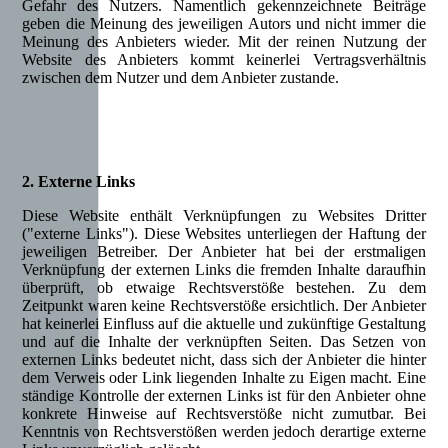
Gefahr des Nutzers. Namentlich gekennzeichnete Beiträge
geben die Meinung des jeweiligen Autors und nicht immer die
Meinung des Anbieters wieder. Mit der reinen Nutzung der
Website des Anbieters kommt keinerlei Vertragsverhältnis
zwischen dem Nutzer und dem Anbieter zustande.
2. Externe Links
Diese Website enthält Verknüpfungen zu Websites Dritter
("externe Links"). Diese Websites unterliegen der Haftung der
jeweiligen Betreiber. Der Anbieter hat bei der erstmaligen
Verknüpfung der externen Links die fremden Inhalte daraufhin
überprüft, ob etwaige Rechtsverstöße bestehen. Zu dem
Zeitpunkt waren keine Rechtsverstöße ersichtlich. Der Anbieter
hat keinerlei Einfluss auf die aktuelle und zukünftige Gestaltung
und auf die Inhalte der verknüpften Seiten. Das Setzen von
externen Links bedeutet nicht, dass sich der Anbieter die hinter
dem Verweis oder Link liegenden Inhalte zu Eigen macht. Eine
ständige Kontrolle der externen Links ist für den Anbieter ohne
konkrete Hinweise auf Rechtsverstöße nicht zumutbar. Bei
Kenntnis von Rechtsverstößen werden jedoch derartige externe