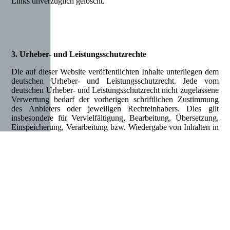
Links unverzüglich gelöscht.
3. Urheber- und Leistungsschutzrechte
Die auf dieser Website veröffentlichten Inhalte unterliegen dem
deutschen Urheber- und Leistungsschutzrecht. Jede vom
deutschen Urheber- und Leistungsschutzrecht nicht zugelassene
Verwertung bedarf der vorherigen schriftlichen Zustimmung
des Anbieters oder jeweiligen Rechteinhabers. Dies gilt
insbesondere für Vervielfältigung, Bearbeitung, Übersetzung,
Einspeicherung, Verarbeitung bzw. Wiedergabe von Inhalten in
Datenbanken oder anderen elektronischen Medien und
Systemen. Inhalte und Rechte Dritter sind dabei als solche
gekennzeichnet. Die unerlaubte Vervielfältigung oder
Weitergabe einzelner Inhalte oder kompletter Seiten ist nicht
gestattet und strafbar. Lediglich die Herstellung von Kopien
und Downloads für den persönlichen, privaten und nicht
kommerziellen Gebrauch ist erlaubt.
Die Darstellung dieser Website in fremden Frames ist nur mit
schriftlicher Erlaubnis zulässig.